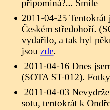
připomíná?...
2011-04-25 Tentokrát 
Českém středohoří. (
vydařilo, a tak byl pě
jsou
zde
.
2011-04-16 Dnes jsem 
(SOTA ST-012). Fotky
2011-04-03 Nevydržel 
sotu, tentokrát k Ond