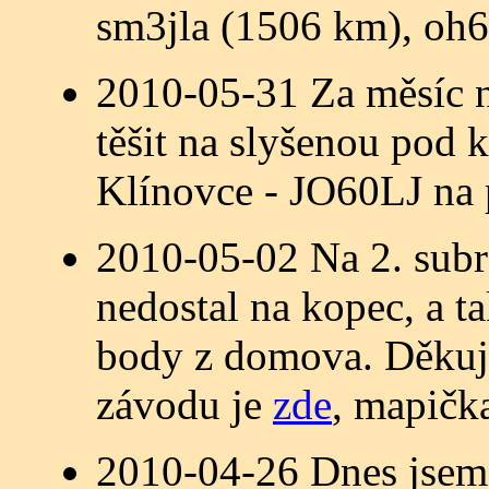
sm3jla (1506 km), oh6
2010-05-31 Za měsíc n
těšit na slyšenou po
Klínovce - JO60LJ na
2010-05-02 Na 2. subr
nedostal na kopec, a t
body z domova. Děkuj
závodu je
zde
, mapičk
2010-04-26 Dnes jsem 