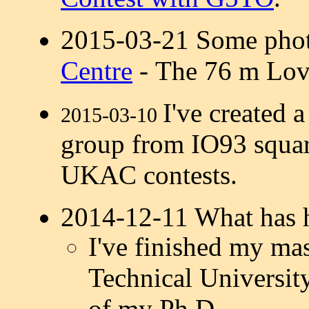
2015-03-21 Some pho
Centre
- The 76 m Love
I've created 
2015-03-10
group from IO93 squar
UKAC contests.
2014-12-11 What has h
I've finished my mas
Technical University
of my Ph.D.