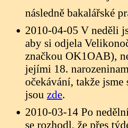
následně bakalářské pr
2010-04-05 V neděli j
aby si odjela Velikono
značkou OK1OAB), neb
jejími 18. narozeninam
očekávání, takže jsme 
jsou
zde
.
2010-03-14 Po neděln
se rozhodl, že přes t