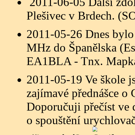
2011-06-05 Další zdol
Plešivec v Brdech. (
2011-05-26 Dnes bylo 
MHz do Španělska (
EA1BLA - Tnx. Mapk
2011-05-19 Ve škole js
zajímavé přednášce o 
Doporučuji přečíst ve 
o spouštění urychlova