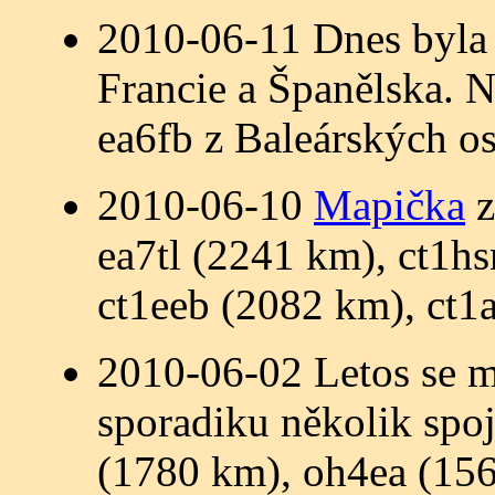
2010-06-11 Dnes byla
Francie a Španělska. N
ea6fb z Baleárských o
2010-06-10
Mapička
z
ea7tl (2241 km), ct1h
ct1eeb (2082 km), ct1
2010-06-02 Letos se mi
sporadiku několik sp
(1780 km), oh4ea (15