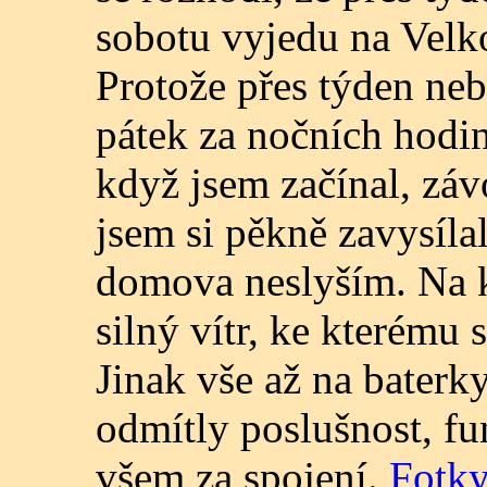
sobotu vyjedu na Velk
Protože přes týden neb
pátek za nočních hodin
když jsem začínal, záv
jsem si pěkně zavysílal
domova neslyším. Na k
silný vítr, ke kterému
Jinak vše až na baterky
odmítly poslušnost, f
všem za spojení.
Fotky