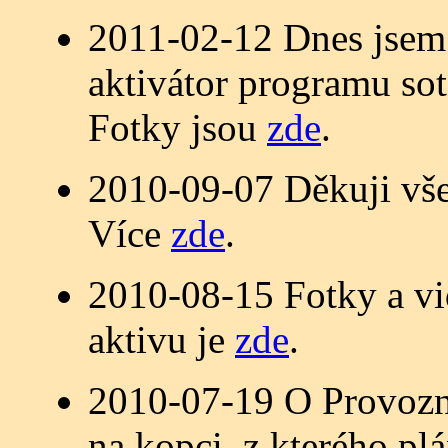
2011-02-12 Dnes jsem 
aktivátor programu so
Fotky jsou
zde
.
2010-09-07 Děkuji vše
Více
zde
.
2010-08-15 Fotky a vi
aktivu je
zde
.
2010-07-19 O Provozní
na kopci, z kterého p