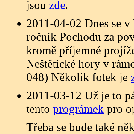
jsou
zde
.
2011-04-02 Dnes se v 
ročník Pochodu za pov
kromě příjemné projížď
Neštětické hory v rám
048) Několik fotek je
2011-03-12 Už je to pá
tento
prográmek
pro o
Třeba se bude také ně