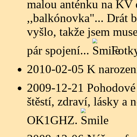
malou anténku na KV d
,,balkónovka"... Drát 
vyšlo, takže jsem muse
pár spojení...
Fotk
2010-02-05 K narozen
2009-12-21 Pohodové 
štěstí, zdraví, lásky a
OK1GHZ.