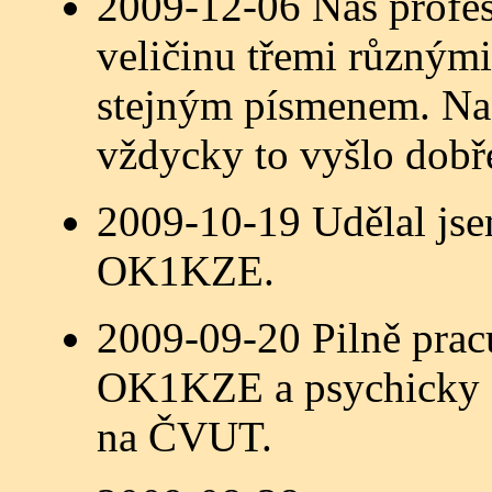
2009-12-06 Náš profes
veličinu třemi různými
stejným písmenem. Na 
vždycky to vyšlo dobře
2009-10-19 Udělal jse
OK1KZE.
2009-09-20 Pilně prac
OK1KZE a psychicky se
na ČVUT.