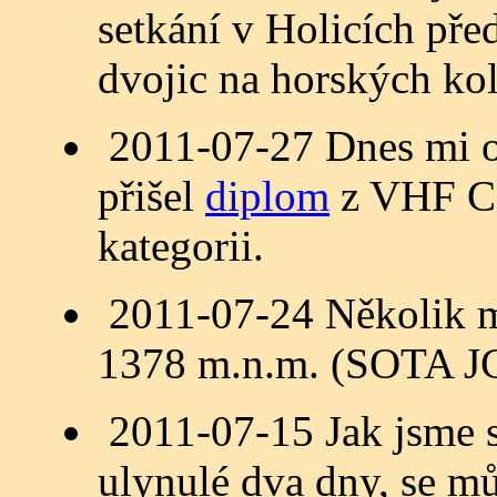
setkání v Holicích př
dvojic na horských k
2011-07-27 Dnes mi
přišel
diplom
z VHF Co
kategorii.
2011-07-24 Několik m
1378 m.n.m. (SOTA JC
2011-07-15 Jak jsme 
ulynulé dva dny, se m