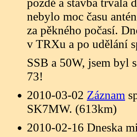
pozdě a stavba trvala 
nebylo moc času anténu
za pěkného počasí. Dn
v TRXu a po udělání 
SSB a 50W, jsem byl 
73!
2010-03-02
Záznam
sp
SK7MW. (613km)
2010-02-16 Dneska mi 