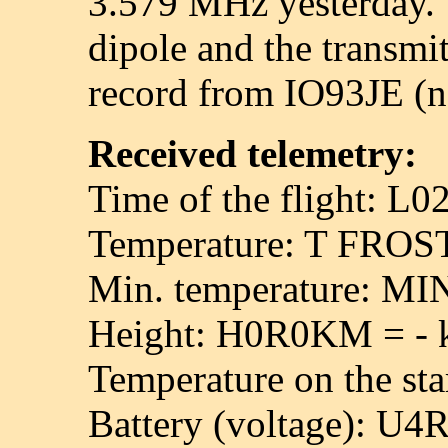
3.579 MHz yesterday. T
dipole and the trans
record from IO93JE (ne
Received telemetry:
Time of the flight: L0
Temperature: T FROS
Min. temperature: M
Height: H0R0KM = -
Temperature on the st
Battery (voltage): U4