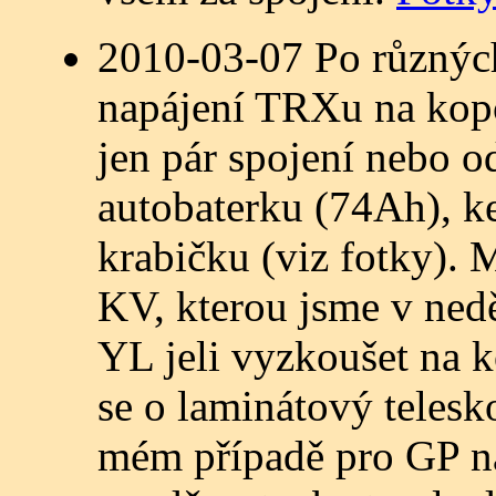
2010-03-07 Po různých
napájení TRXu na kopc
jen pár spojení nebo o
autobaterku (74Ah), ke
krabičku (viz fotky). 
KV, kterou jsme v nedě
YL jeli vyzkoušet na k
se o laminátový telesk
mém případě pro GP na