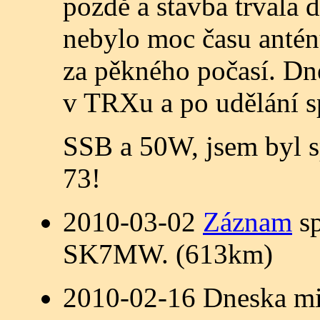
pozdě a stavba trvala 
nebylo moc času anténu
za pěkného počasí. Dn
v TRXu a po udělání 
SSB a 50W, jsem byl 
73!
2010-03-02
Záznam
sp
SK7MW. (613km)
2010-02-16 Dneska mi 