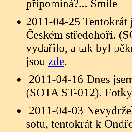
připomíná?...
2011-04-25 Tentokrát 
Českém středohoří. (
vydařilo, a tak byl pě
jsou
zde
.
2011-04-16 Dnes jsem 
(SOTA ST-012). Fotky
2011-04-03 Nevydržel 
sotu, tentokrát k Ond