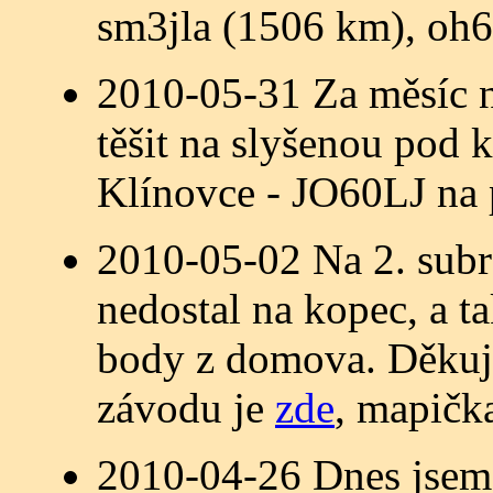
sm3jla (1506 km), oh6
2010-05-31 Za měsíc n
těšit na slyšenou po
Klínovce - JO60LJ na
2010-05-02 Na 2. subr
nedostal na kopec, a t
body z domova. Děkuj
závodu je
zde
, mapičk
2010-04-26 Dnes jsem 