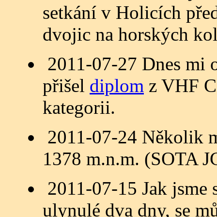
setkání v Holicích př
dvojic na horských k
2011-07-27 Dnes mi
přišel
diplom
z VHF Co
kategorii.
2011-07-24 Několik m
1378 m.n.m. (SOTA JC
2011-07-15 Jak jsme 
ulynulé dva dny, se m