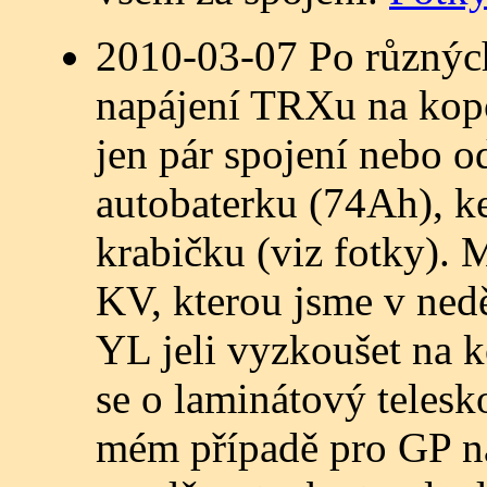
2010-03-07 Po různých
napájení TRXu na kopc
jen pár spojení nebo o
autobaterku (74Ah), ke
krabičku (viz fotky). 
KV, kterou jsme v nedě
YL jeli vyzkoušet na k
se o laminátový telesk
mém případě pro GP na