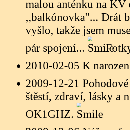
malou anténku na KV d
,,balkónovka"... Drát 
vyšlo, takže jsem muse
pár spojení...
Fotk
2010-02-05 K narozen
2009-12-21 Pohodové 
štěstí, zdraví, lásky a
OK1GHZ.