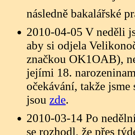
následně bakalářské pr
2010-04-05 V neděli j
aby si odjela Velikono
značkou OK1OAB), neb
jejími 18. narozeninam
očekávání, takže jsme 
jsou
zde
.
2010-03-14 Po neděln
se rozhodl, že přes t