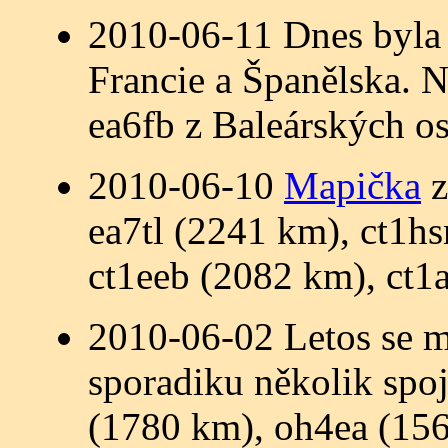
2010-06-11 Dnes byla
Francie a Španělska. N
ea6fb z Baleárských o
2010-06-10
Mapička
z
ea7tl (2241 km), ct1h
ct1eeb (2082 km), ct1
2010-06-02 Letos se mi
sporadiku několik sp
(1780 km), oh4ea (15