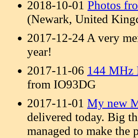
2018-10-01
Photos fr
(Newark, United King
2017-12-24 A very me
year!
2017-11-06
144 MHz M
from IO93DG
2017-11-01
My new Mo
delivered today. Big t
managed to make the p