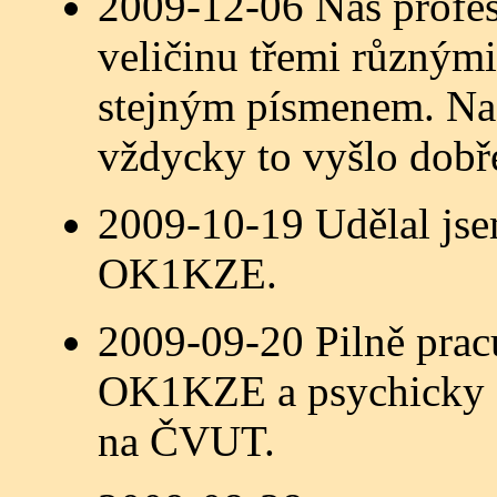
2009-12-06 Náš profes
veličinu třemi různými
stejným písmenem. Na 
vždycky to vyšlo dobře
2009-10-19 Udělal jse
OK1KZE.
2009-09-20 Pilně prac
OK1KZE a psychicky se
na ČVUT.