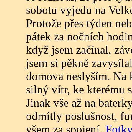
sobotu vyjedu na Velk
Protože přes týden neb
pátek za nočních hodin
když jsem začínal, záv
jsem si pěkně zavysílal
domova neslyším. Na k
silný vítr, ke kterému
Jinak vše až na baterky
odmítly poslušnost, f
všem za spojení.
Fotky