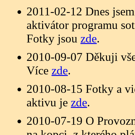
2011-02-12 Dnes jsem 
aktivátor programu so
Fotky jsou
zde
.
2010-09-07 Děkuji vše
Více
zde
.
2010-08-15 Fotky a vi
aktivu je
zde
.
2010-07-19 O Provozní
na kopci, z kterého p