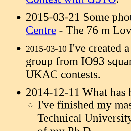
2015-03-21 Some pho
Centre
- The 76 m Love
I've created 
2015-03-10
group from IO93 squar
UKAC contests.
2014-12-11 What has h
I've finished my mas
Technical University
of my Ph.D.