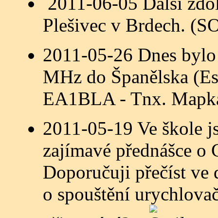
2011-06-05 Další zdol
Plešivec v Brdech. (
2011-05-26 Dnes bylo 
MHz do Španělska (
EA1BLA - Tnx. Mapk
2011-05-19 Ve škole js
zajímavé přednášce o 
Doporučuji přečíst ve 
o spouštění urychlova