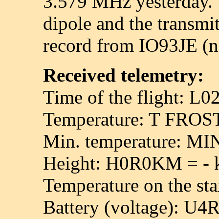
3.579 MHz yesterday. T
dipole and the trans
record from IO93JE (ne
Received telemetry:
Time of the flight: L0
Temperature: T FROS
Min. temperature: M
Height: H0R0KM = -
Temperature on the st
Battery (voltage): U4