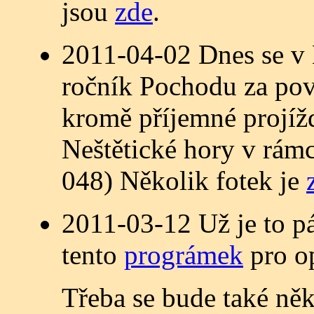
jsou
zde
.
2011-04-02 Dnes se v 
ročník Pochodu za pov
kromě příjemné projížď
Neštětické hory v rám
048) Několik fotek je
2011-03-12 Už je to pá
tento
prográmek
pro o
Třeba se bude také ně