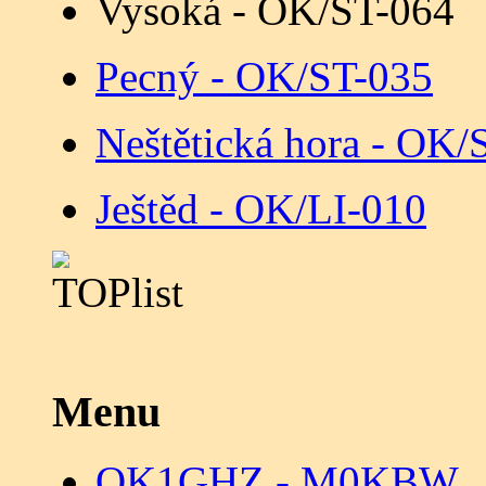
Vysoká - OK/ST-064
Pecný - OK/ST-035
Neštětická hora - OK/
Ještěd - OK/LI-010
Menu
OK1GHZ - M0KBW