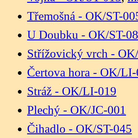
Třemošná - OK/ST-00
U Doubku - OK/ST-0
Střížovický vrch - O
Čertova hora - OK/LI
Stráž - OK/LI-019
Plechý - OK/JC-001
Čihadlo - OK/ST-045