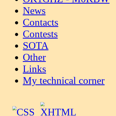
News
Contacts
Contests
SOTA
Other
Links
My technical corner